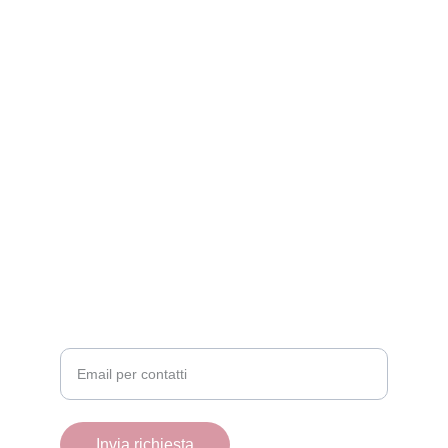
Servizi
Pensione casalinga per cani e gatti.
CONTATTI
labettypets@gmail.com
+39 335 6405842
CHI SIAMO
Inserisci la tua email
Invia richiesta