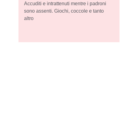
Accuditi e intrattenuti mentre i padroni 
sono assenti. Giochi, coccole e tanto 
altro